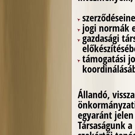
szerződésein
jogi normák 
gazdasági tár
előkészítéséb
támogatási jo
koordinálásá
Állandó, vissz
önkormányzati-
egyaránt jelen
Társaságunk a 