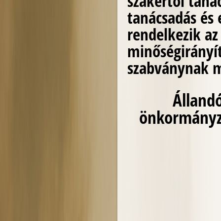
szakértői taná
tanácsadás és 
rendelkezik a
minőségirányít
szabványnak me
Állandó
önkormányza