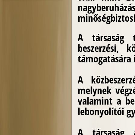
nagyberuházás
minőségbiztosí
A társaság t
beszerzési, k
támogatására i
A közbeszer
melynek végzé
valamint a bes
lebonyolítói g
A társaság a