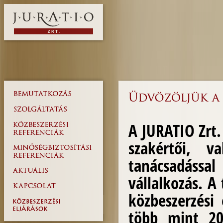
A
JURATIO Zrt. 
szakértői, va
tanácsadássa
vállalkozás
. A
közbeszerzési 
több mint 200