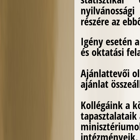
nyilvánossági
részére az ebb
Igény esetén a
és oktatási fe
Ajánlattevői o
ajánlat összeál
Kollégáink a k
tapasztalataik
minisztériumo
intézményeik, 