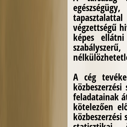
egészségügy,
tapasztalatt
végzettségű hi
képes ellátn
szabályszer
nélkülözhetet
A cég tevéke
közbeszerzési 
feladatainak á
kötelezően elő
közbeszerzési 
statisztikai